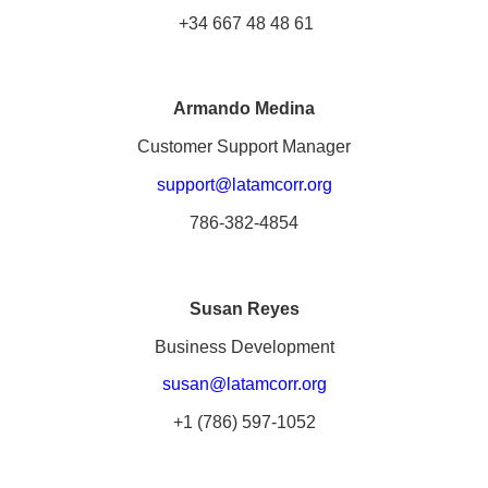
+34 667 48 48 61
Armando Medina
Customer Support Manager
support@
latamcorr.org
786-382-4854
Susan Reyes
Business Development
susan@
latamcorr.org
+1 (786) 597-1052